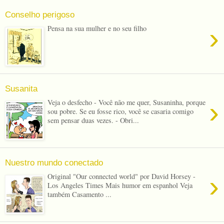
Conselho perigoso
›
Pensa na sua mulher e no seu filho
Susanita
›
Veja o desfecho - Você não me quer, Susaninha, porque
sou pobre. Se eu fosse rico, você se casaria comigo
sem pensar duas vezes. - Obri...
Nuestro mundo conectado
›
Original "Our connected world" por David Horsey -
Los Angeles Times Mais humor em espanhol Veja
também Casamento ...