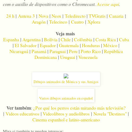
com o auxílio de dispositivos como o Chromecast.
Acesse aqui
.
24 h
|
Antena 3
|
Nova
|
Neox
|
Teledirecto
|
TVGratis
|
Canaria
|
Aragón
|
Telecinco
|
Cuatro
|
Xplora
Veja mais
Espanha
|
Argentina
|
Bolívia
|
Chile
|
Colômbia
|
Costa Rica
|
Cuba
|
El Salvador
|
Equador
|
Guatemala
|
Honduras
|
México
|
Nicaraguá
|
Panamá
|
Paraguai
|
Peru
|
Porto Rico
|
República
Dominicana
|
Uruguai
|
Venezuela
Dibujos animados de Mónica y sus Amigos
Varios dibujos animados en español
Ver também
:
¿Por qué los perros están mirando más televisión?
|
Videos educativos
|
Videolibros y audiolibros
|
Novela "Destinos"
|
Cinema espanhol e latino-americano
Mira si también te pueden interesar: