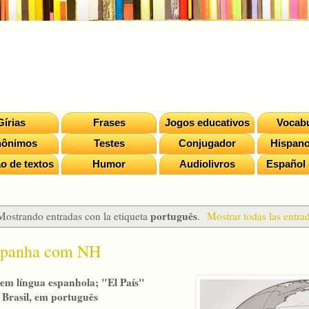
Gírias
Frases
Jogos educativos
Vocabu
nônimos
Testes
Conjugador
Hispano
o de textos
Humor
Audiolivros
Español 
português
Mostrando entradas con la etiqueta
.
Mostrar todas las entra
Espanha com NH
em língua espanhola; "El País"
 Brasil, em português