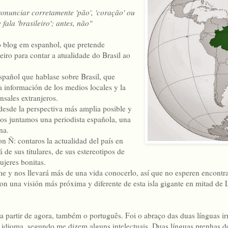
nunciar corretamente 'pão', 'coração' ou
fala 'brasileiro'; antes, não"
blog em espanhol, que pretende
geiro para contar a atualidade do Brasil ao
pañol que hablase sobre Brasil, que
la información de los medios locales y la
nsales extranjeros.
desde la perspectiva más amplia posible y
nos juntamos una periodista española, una
na.
on Ñ: contaros la actualidad del país en
á de sus titulares, de sus estereotipos de
ujeres bonitas.
me y nos llevará más de una vida conocerlo, así que no esperen encontra
on una visión más próxima y diferente de esta isla gigante en mitad de 
a, a partir de agora, também o português. Foi o abraço das duas línguas 
 idioma, segundo me dizem alguns intelectuais. Duas línguas prenhas de 