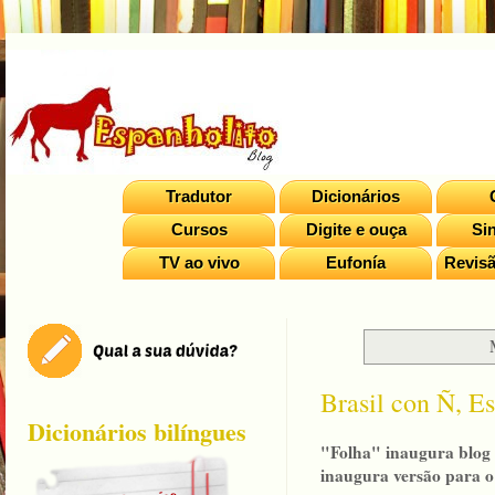
Tradutor
Dicionários
Cursos
Digite e ouça
Si
TV ao vivo
Eufonía
Revisã
Brasil con Ñ, 
Dicionários bilíngues
"Folha" inaugura blog 
inaugura versão para o