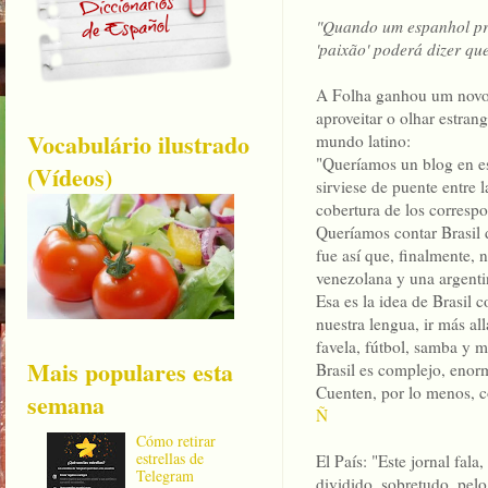
"Quando um espanhol pro
'paixão' poderá dizer que 
A Folha ganhou um novo 
aproveitar o olhar estran
Vocabulário ilustrado
mundo latino:
"Queríamos un blog en es
(Vídeos)
sirviese de puente entre 
cobertura de los correspo
Queríamos contar Brasil 
fue así que, finalmente, 
venezolana y una argenti
Esa es la idea de Brasil c
nuestra lengua, ir más all
favela, fútbol, samba y m
Mais populares esta
Brasil es complejo, enor
Cuenten, por lo menos, c
semana
Ñ
Cómo retirar
estrellas de
El País: "Este jornal fal
Telegram
dividido, sobretudo, pelo