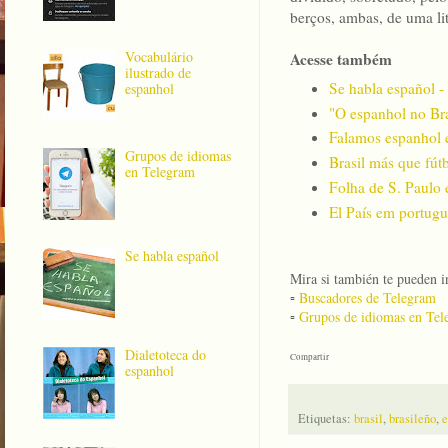
berços, ambas, de uma li
Vocabulário
Acesse também
ilustrado de
Se habla español -
espanhol
"O espanhol no Bras
Falamos espanhol e
Grupos de idiomas
Brasil más que fút
en Telegram
Folha de S. Paulo
El País em portugu
Se habla español
Mira si también te pueden in
▫️
Buscadores de Telegram
▫️
Grupos de idiomas en Tel
Dialetoteca do
Compartir
espanhol
Etiquetas:
brasil
,
brasileño
,
e