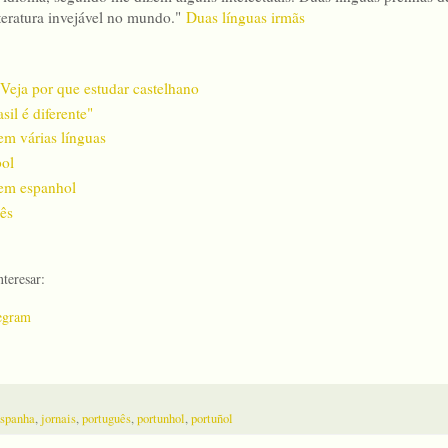
teratura invejável no mundo."
Duas línguas irmãs
 Veja por que estudar castelhano
il é diferente"
m várias línguas
bol
 em espanhol
ês
teresar:
egram
spanha
,
jornais
,
português
,
portunhol
,
portuñol