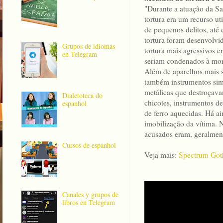
"Durante a atuação da Sa
tortura era um recurso ut
de pequenos delitos, até
tortura foram desenvolvi
Grupos de idiomas
tortura mais agressivos 
en Telegram
seriam condenados à mor
Além de aparelhos mais so
também instrumentos simp
metálicas que destroçava
Dialetoteca do
chicotes, instrumentos de
espanhol
de ferro aquecidas. Há a
imobilização da vítima. N
acusados eram, geralment
Cursos de espanhol
Veja mais:
Spectrum Got
Canales y grupos de
libros en Telegram