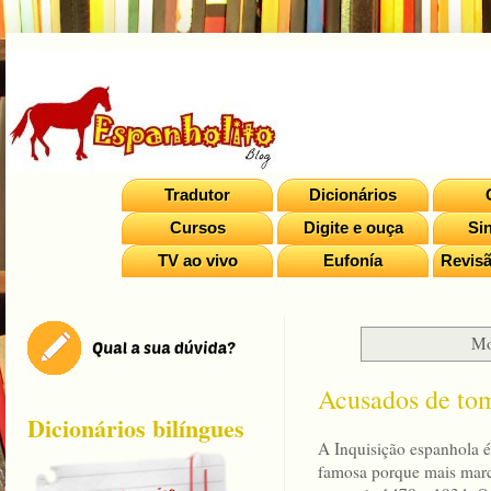
Tradutor
Dicionários
Cursos
Digite e ouça
Si
TV ao vivo
Eufonía
Revisã
Mo
Acusados de tom
Dicionários bilíngues
A Inquisição espanhola é
famosa porque mais mar