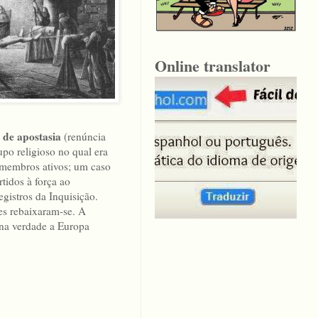
Online translator
de apostasia
(renúncia
po religioso no qual era
s membros ativos; um caso
tidos à força ao
gistros da Inquisição.
es rebaixaram-se. A
 na verdade a Europa