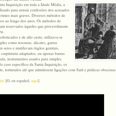
nta Inquisição em toda a Idade Média, a
ilizado para extrair confissões dos acusados
 crimes mais graves. Diversos métodos de
dos ao longo dos anos. Os métodos de
eram reservados àqueles que provavelmente
te.
fisticados e de alto custo, utilizava-se
les como tesouras, alicates, garras
m seios e mutilavam órgãos genitais,
 carpintaria adaptados, ou apenas barras
inda, instrumentos usados para simples
o caso específico da Santa Inquisição, os
e, torturados até que admitissem ligações com Satã e práticas obscenas
hic
[O, en español,
aquí
]