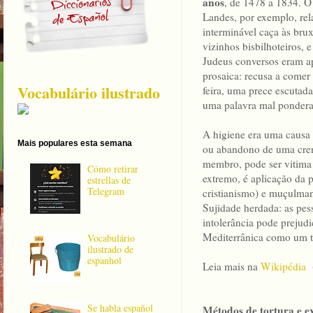
anos
, de 1478 a 1834. O
Landes, por exemplo, rel
interminável caça às brux
vizinhos bisbilhoteiros, 
Judeus conversos eram ap
prosaica: recusa a comer 
Vocabulário ilustrado
feira, uma prece escutada 
uma palavra mal pondera
A higiene era uma causa 
Mais populares esta semana
ou abandono de uma crenç
membro, pode ser vitima 
Cómo retirar
extremo, é aplicação da 
estrellas de
Telegram
cristianismo) e muçulman
Sujidade herdada: as pes
intolerância pode prejudi
Mediterrânica como um to
Vocabulário
ilustrado de
espanhol
Leia mais na
Wikipédia
(
Se habla español
Métodos de tortura e 