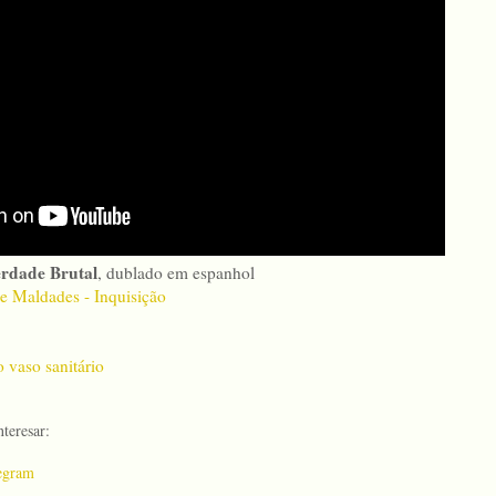
rdade Brutal
, dublado em espanhol
e Maldades - Inquisição
o vaso sanitário
teresar:
egram