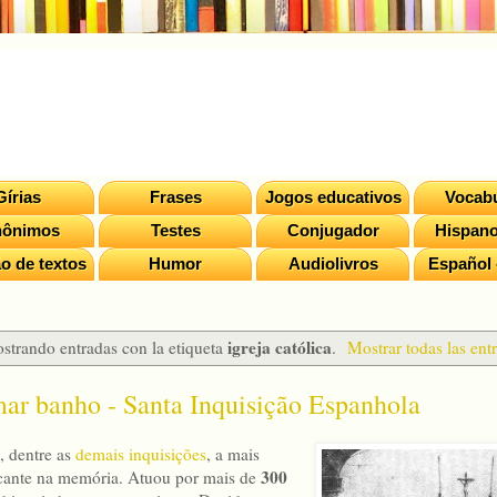
Gírias
Frases
Jogos educativos
Vocabu
nônimos
Testes
Conjugador
Hispano
o de textos
Humor
Audiolivros
Español 
igreja católica
strando entradas con la etiqueta
.
Mostrar todas las ent
ar banho - Santa Inquisição Espanhola
, dentre as
demais inquisições
, a mais
300
cante na memória. Atuou por mais de