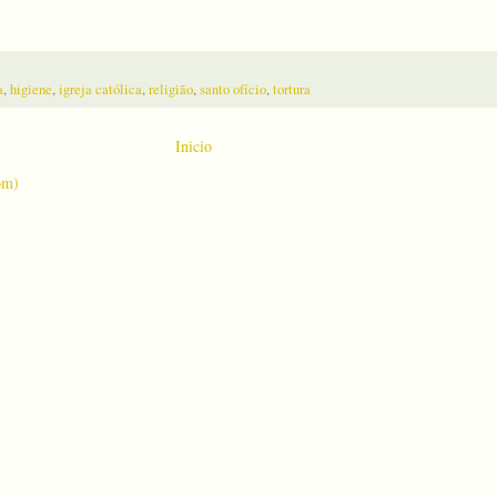
a
,
higiene
,
igreja católica
,
religião
,
santo ofício
,
tortura
Inicio
om)