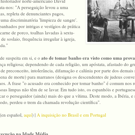
 historiador norte-americano David
ata-nos: "A perseguição levou a uma
as, repleta de denunciantes pagos,
e uma discriminatória 'limpieza de sangre'.
anhados por intrigas e vestígios de prática
carne de porco, toalhas lavadas à sexta-
de soslaio, frequência irregular à igreja,
da."
ato de
tomar banho era visto como uma prova 
de suspeita em si, e o
a religiosa; dependendo de cada religião, um apóstata, afastado do gru
de preconceito, intolerância, difamação e calúnia por parte dos demai
pena de morte) para marranos (designa os descendentes de judeus conver
os. A frase "o acusado era conhecido por tomar banho" é comum nos re
soas limpas não têm de se lavar. Em tudo isto, os espanhóis e portugues
car o perseguidor (ainda) mais do que a vítima. Deste modo, a Ibéria, e
do, perdeu o trem da chamada revolução científica".
en español,
aquí
) |
A inquisição no Brasil e em Portugal
execução na Idade Média