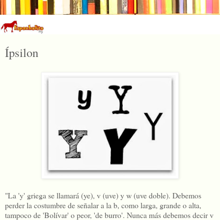
Ípsilon
"La 'y' griega se llamará (ye), v (uve) y w (uve doble). Debemos
perder la costumbre de señalar a la b, como larga, grande o alta,
tampoco de 'Bolívar' o peor, 'de burro'. Nunca más debemos decir v