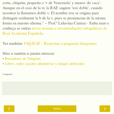
corta, chiquita, pequeña o 'v de Venezuela' y menos 'de vaca'.
Aunque en el caso de la w, la RAE sugiere 'uve doble', cuando
nosotros la llamamos doble v. El nombre uve se origina para
distinguir oralmente la b de la v, pues se pronuncian de la misma
forma en nuestro idioma." -- Prof.ª Liduvina Carrera - Saiba mais e
conheça as outras
novas normas e recomendações ortográficas da
Real Academia Española
.
Ver também:
FAQ RAE - Respostas a perguntas frequentes
Mira si también te pueden interesar:
▫️
Buscadores de Telegram
▫️
Libros, redes sociales alternativas y amigos artificiales
Compartir
‹
›
Inicio