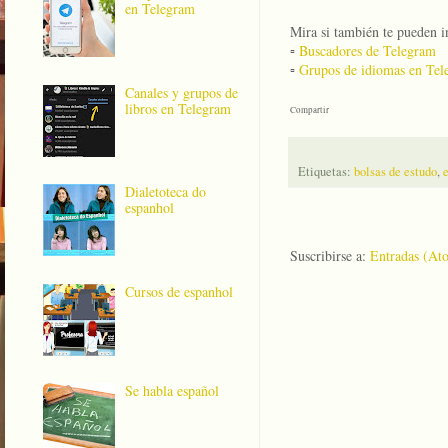
en Telegram
Mira si también te pueden in
▫️
Buscadores de Telegram
▫️
Grupos de idiomas en Tel
Canales y grupos de
libros en Telegram
Compartir
Etiquetas:
bolsas de estudo
,
Dialetoteca do
espanhol
Suscribirse a:
Entradas (At
Cursos de espanhol
Se habla español