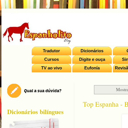
Tradutor
Dicionários
Cursos
Digite e ouça
Si
TV ao vivo
Eufonía
Revisã
Mostra
Top Espanha - Bo
Dicionários bilíngues