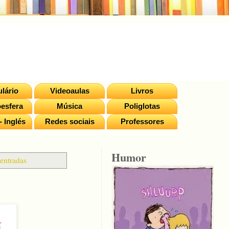
lário
Videoaulas
Livros
esfera
Música
Poliglotas
- Inglés
Redes sociais
Professores
Humor
 entradas