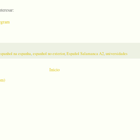
teresar:
egram
espanhol na espanha
,
espanhol no exterior
,
Español Salamanca A2
,
universidades
Inicio
om)