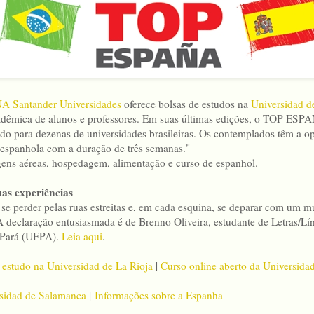
 Santander Universidades
oferece bolsas de estudos na
Universidad d
adêmica de alunos e professores. Em suas últimas edições, o TOP ES
udo para dezenas de universidades brasileiras. Os contemplados têm a op
a espanhola com a duração de três semanas."
ens aéreas, hospedagem, alimentação e curso de espanhol.
uas experiências
ê se perder pelas ruas estreitas e, em cada esquina, se deparar com um
 A declaração entusiasmada é de Brenno Oliveira, estudante de Letras/L
 Pará (UFPA).
Leia aqui
.
 estudo na Universidad de La Rioja
|
Curso online aberto da Universid
sidad de Salamanca
|
Informações sobre a Espanha