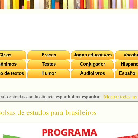
Gírias
Frases
Jogos educativos
Vocabu
nônimos
Testes
Conjugador
Hispano
o de textos
Humor
Audiolivros
Español 
espanhol na espanha
ndo entradas con la etiqueta
.
Mostrar todas las
lsas de estudos para brasileiros