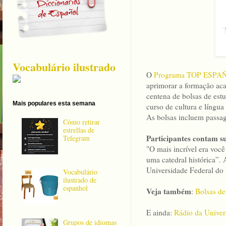
Vocabulário ilustrado
O
Programa TOP ESPAÑA
aprimorar a formação ac
centena de bolsas de est
Mais populares esta semana
curso de cultura e língu
As bolsas incluem passag
Cómo retirar
estrellas de
Participantes contam s
Telegram
"O mais incrível era voc
uma catedral histórica”.
Universidade Federal do
Vocabulário
ilustrado de
espanhol
Veja também
:
Bolsas de
E ainda:
Rádio da Univer
Grupos de idiomas