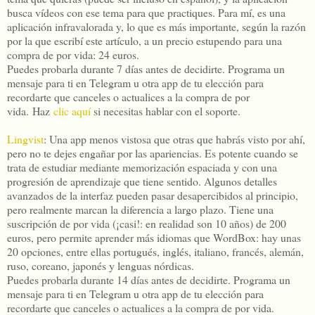
busca vídeos con ese tema para que practiques. Para mí, es una
aplicación infravalorada y, lo que es más importante, según la razón
por la que escribí este artículo, a un precio estupendo para una
compra de por vida: 24 euros.
Puedes probarla durante 7 días antes de decidirte. Programa un
mensaje para ti en Telegram u otra app de tu elección para
recordarte que canceles o actualices a la compra de por
vida.
Haz
clic aquí
si necesitas hablar con el soporte.
Lingvist
: Una app menos vistosa que otras que habrás visto por ahí,
pero no te dejes engañar por las apariencias. Es potente cuando se
trata de estudiar mediante memorización espaciada y con una
progresión de aprendizaje que tiene sentido. Algunos detalles
avanzados de la interfaz pueden pasar desapercibidos al principio,
pero realmente marcan la diferencia a largo plazo. Tiene una
suscripción de por vida (¡casi!: en realidad son 10 años) de 200
euros, pero permite aprender más idiomas que WordBox: hay unas
20 opciones, entre ellas portugués, inglés, italiano, francés, alemán,
ruso, coreano, japonés y lenguas nórdicas.
Puedes probarla durante 14 días antes de decidirte. Programa un
mensaje para ti en Telegram u otra app de tu elección para
recordarte que canceles o actualices a la compra de por vida.